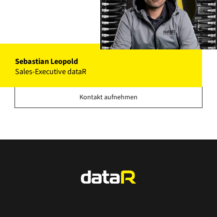
Sebastian Leopold
Sales-Executive dataR
Kontakt aufnehmen