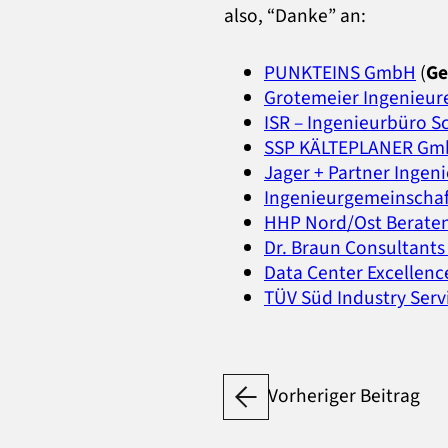
also, “Danke” an:
PUNKTEINS GmbH
(
Ge
Grotemeier Ingenieur
ISR – Ingenieurbüro 
SSP KÄLTEPLANER G
Jager + Partner Ingen
Ingenieurgemeinscha
HHP Nord/Ost Berate
Dr. Braun Consultant
Data Center Excellen
TÜV Süd Industry Ser
Vorheriger Beitrag