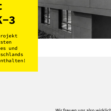
t
K-3
Projekt
esten
tes und
tschlands
enthalten!
Wir freuen uns also wirklic