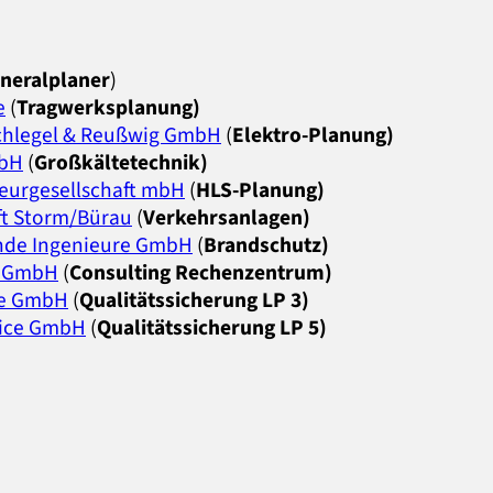
neralplaner
)
e
(
Tragwerksplanung)
Schlegel & Reußwig GmbH
(
Elektro-Planung)
mbH
(
Großkältetechnik)
ieurgesellschaft mbH
(
HLS-Planung)
ft Storm/Bürau
(
Verkehrsanlagen)
nde Ingenieure GmbH
(
Brandschutz)
s GmbH
(
Consulting Rechenzentrum)
ce GmbH
(
Qualitätssicherung LP 3)
vice GmbH
(
Qualitätssicherung LP 5)