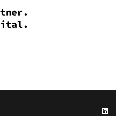
rtner.
gital.